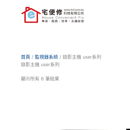
跳
至
主
要
內
容
首頁
/
監視器系統
/ 錄影主機 user系列
錄影主機 user系列
顯示所有 6 筆結果