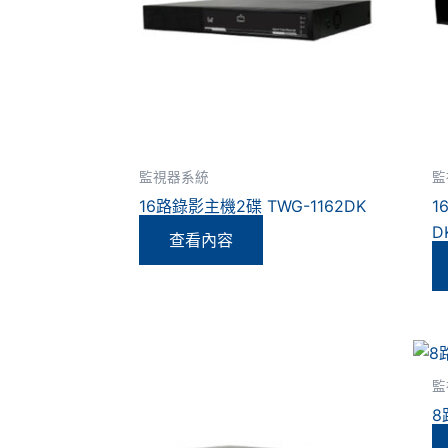
監視器系統
監
16路錄影主機2碟 TWG-1162DK
1
D
查看內容
監
8