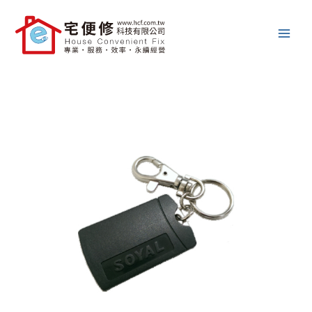
跳
至
主
要
內
容